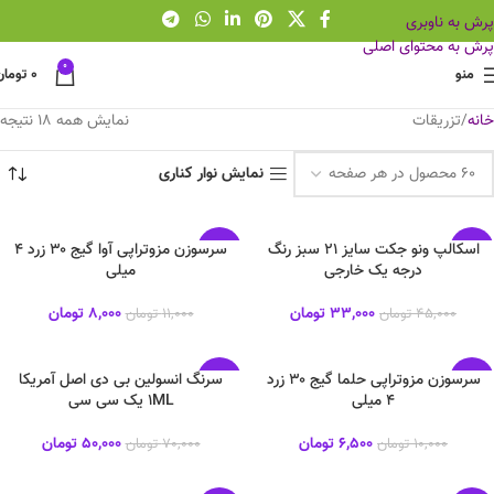
پرش به ناوبری
پرش به محتوای اصلی
0
منو
0
تومان
خانه
تزریقات
نمایش همه 18 نتیجه
نمایش نوار کناری
اسکالپ ونو جکت سایز 21 سبز رنگ
سرسوزن مزوتراپی آوا گیج ۳۰ زرد ۴
-27%
-27%
درجه یک خارجی
میلی
جدید
جدید
33,000
تومان
8,000
تومان
45,000
تومان
11,000
تومان
سرسوزن مزوتراپی حلما گیج ۳۰ زرد
سرنگ انسولین بی دی اصل آمریکا
-29%
-35%
۴ میلی
1ML یک سی سی
جدید
جدید
6,500
تومان
50,000
تومان
10,000
تومان
70,000
تومان