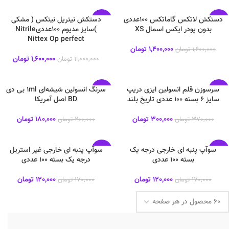
دستکش لاتکس گاماتکس ۱۰۰عددی
دستکش نیتریل نیتکس ( مشکی
-20%
-13%
بدون پودر ایکس اسمال XS
)سایز مدیوم ۱۰۰عددیNitrile
Nittex Op perfect
جدید
جدید
1,400,000
تومان
1,600,000
تومان
1,600,000
تومان
2,000,000
تومان
سرسوزن قلم انسولین ایزی دریپ
سرنگ انسولین شیشه‌ای 1ml بی دی
-10%
-19%
سایز ۶ بسته ۱۰۰ عددی تاریخ بلند
BD اصل آمریکا
جدید
جدید
300,000
تومان
180,000
تومان
370,000
تومان
200,000
تومان
سوآپ پنبه ای خارجی درجه یک
سوآپ پنبه ای خارجی غیر استریل
-29%
-29%
بسته ۱۰۰ عددی
درجه یک بسته ۱۰۰ عددی
جدید
جدید
120,000
تومان
120,000
تومان
170,000
تومان
170,000
تومان